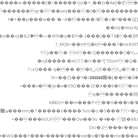
��]М�WN�q�$�˴I���)��T8�ޝ��Z&�{yi��o��޽ߩ��Ĝ��M�_\��9ՆS>5c�jg�����֝�m�.R����Wo�l�����˳͏���a���^�,=����a�~}w������:��w�����H�"z���#���-
s��ݏD��G�Wa�r���q���E{�����>�����ݕ��͋�p��i�ZE�l�ַ��_Ы��n�D��Y8�>�j�vvU�wS?