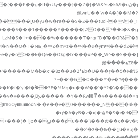
�v�����l�>n̿߾OF��v�v����j3y,�����¯�Y��Rw΃�[wU��7��C�ș�<�I���݌T̪y���R�`��+�����������ZZu�ξ�qr�]EO�cs�[�^��=�Vۯ���_p�������S��T�ߜ���W}