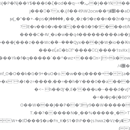
����Yk{�ٻ;�>~d��q�}zi'؆��^�3tac�{o���w��ǯ�>mo���u�l;*d�O��oȟ�W�#ދG>�.�g{���Qf���V)�[���������G��]y�����V��q�-