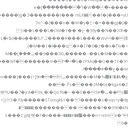
ع�n�M�%΃�7�;�ѣ�����ݔ��L�����s����k��:��1~���F��*�ʼz��x�~5�x�8�By��8~2;G+����>��������Ѹ�o���]���(>]9n�������'��<ݕ�o�Y}