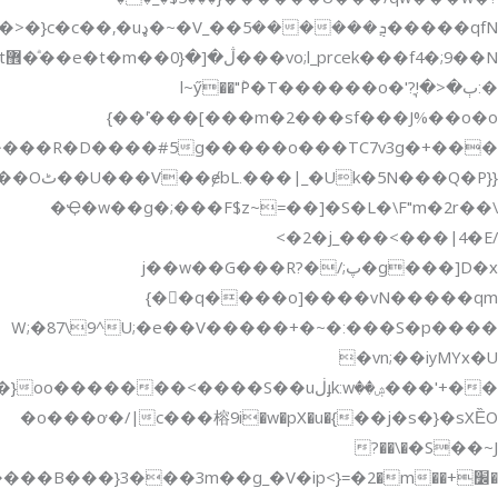
{{U���V��ɇbL.���|_�Uk�5N���Q�P��ٹp��ƣ�Rw���U���O���ۛG��G������I���6�>Lޠz��զ���R���q~���_ڗߢ_�D���ӏ����/w_�W��|