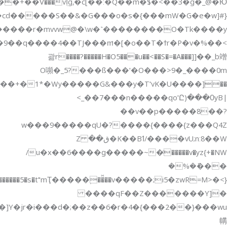
1*�Wy�����G&���y�T'vK�U����]��W2���{=N�q��zv�[���k�FӸ&�����n�D�k�M;�֎���~�~Sk�����+� U߫��x����85��f�~�F�W[hT�,��ߞY2����uu��ۢ�~m����?